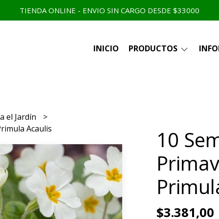
TIENDA ONLINE - ENVIO SIN CARGO DESDE $33000
INICIO
PRODUCTOS
INF
a el Jardín
rimula Acaulis
10 Sem
Primav
Primul
$3.381,00