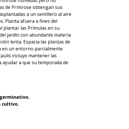
 Primrose húmedas pero no
las de Primrose obtengan sus
splantadas a un semillero al aire
s. Planta afuera a fines del
Al plantar las Prímulas en su
del jardín con abundante materia
ación lenta. Espacia las plantas de
a en un entorno parcialmente
caulis incluye mantener las
a ayudar a que su temporada de
.
 germinativo.
 cultivo.