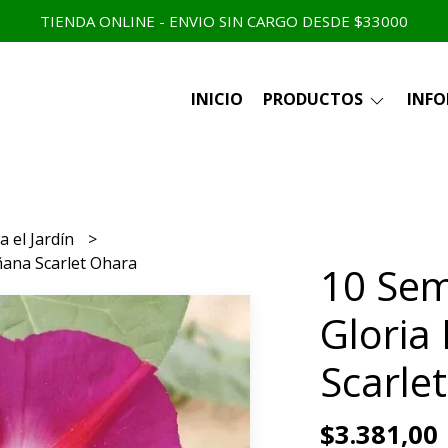
TIENDA ONLINE - ENVIO SIN CARGO DESDE $33000
INICIO
PRODUCTOS
INF
a el Jardín
ñana Scarlet Ohara
10 Sem
Gloria
Scarle
$3.381,00