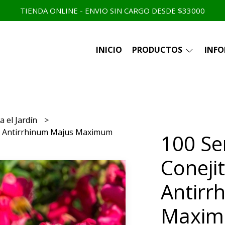
TIENDA ONLINE - ENVIO SIN CARGO DESDE $33000
INICIO
PRODUCTOS
INF
a el Jardín
jo Antirrhinum Majus Maximum
100 Se
Coneji
Antirr
Maxim