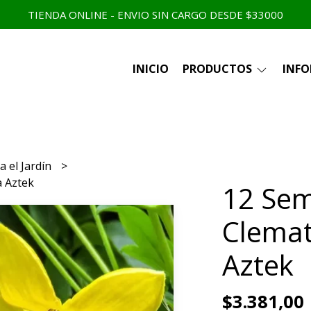
TIENDA ONLINE - ENVIO SIN CARGO DESDE $33000
INICIO
PRODUCTOS
INF
a el Jardín
a Aztek
12 Sem
Clemat
Aztek
$3.381,00