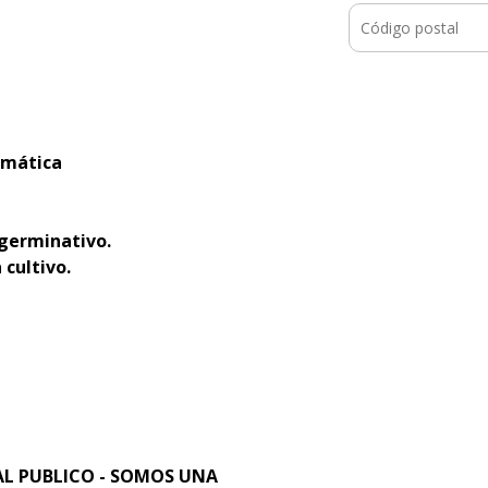
romática
 germinativo.
 cultivo.
L PUBLICO - SOMOS UNA