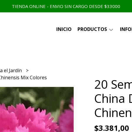
TIENDA ONLINE - ENVIO SIN CARGO DESDE $33000
INICIO
PRODUCTOS
INF
a el Jardín
Chinensis Mix Colores
20 Semi
China 
Chinen
$3.381,00