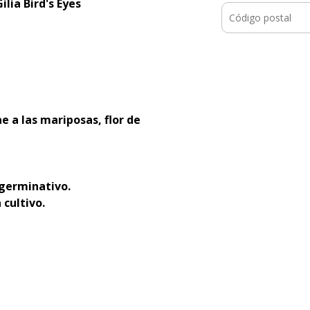
lia Bird's Eyes
ae a las mariposas, flor de
 germinativo.
 cultivo.