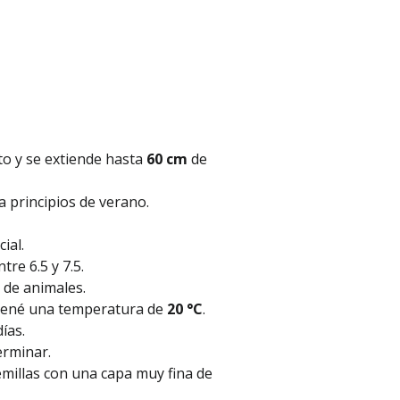
o
to y se extiende hasta
60 cm
de
 principios de verano.
ial.
re 6.5 y 7.5.
 de animales.
ené una temperatura de
20 °C
.
ías.
erminar.
emillas con una capa muy fina de