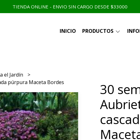
TIENDA ONLINE - ENVIO SIN CARGO DESDE $33000
INICIO
PRODUCTOS
INF
a el Jardín
cada púrpura Maceta Bordes
30 sem
Aubrie
cascad
Macet