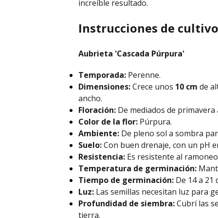
increíble resultado.
Instrucciones de cultiv
Aubrieta 'Cascada Púrpura'
Temporada:
Perenne.
Dimensiones:
Crece unos
10 cm
de al
ancho.
Floración:
De mediados de primavera a
Color de la flor:
Púrpura.
Ambiente:
De pleno sol a sombra parc
Suelo:
Con buen drenaje, con un pH ent
Resistencia:
Es resistente al ramoneo
Temperatura de germinación:
Mant
Tiempo de germinación:
De 14 a 21 d
Luz:
Las semillas necesitan luz para g
Profundidad de siembra:
Cubrí las s
tierra.