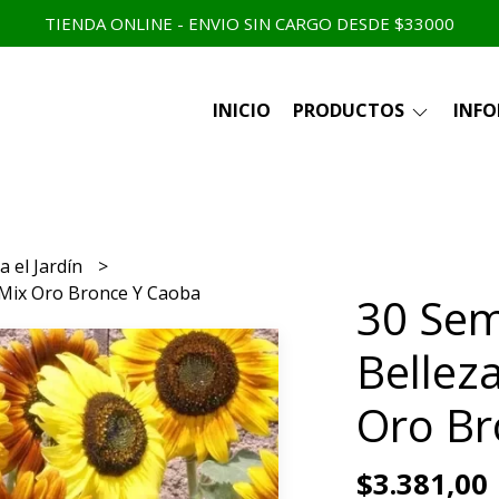
TIENDA ONLINE - ENVIO SIN CARGO DESDE $33000
INICIO
PRODUCTOS
INF
a el Jardín
l Mix Oro Bronce Y Caoba
30 Sem
Bellez
Oro Br
$3.381,00