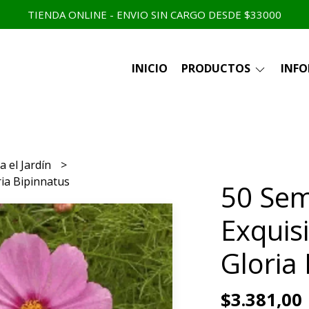
TIENDA ONLINE - ENVIO SIN CARGO DESDE $33000
INICIO
PRODUCTOS
INF
a el Jardín
ria Bipinnatus
50 Sem
Exquis
Gloria
$3.381,00