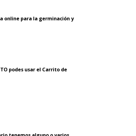
a online para la germinación y
 podes usar el Carrito de
:
ario tenemos alguno o varios